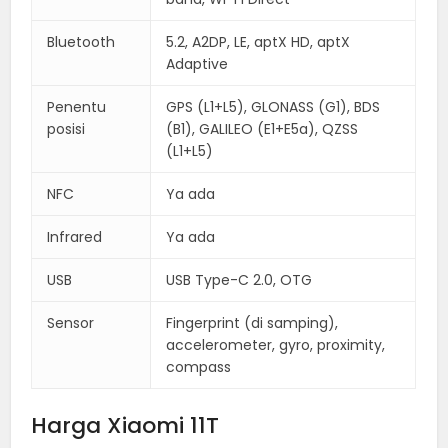
Bluetooth
5.2, A2DP, LE, aptX HD, aptX
Adaptive
Penentu
GPS (L1+L5), GLONASS (G1), BDS
posisi
(B1), GALILEO (E1+E5a), QZSS
(L1+L5)
NFC
Ya ada
Infrared
Ya ada
USB
USB Type-C 2.0, OTG
Sensor
Fingerprint (di samping),
accelerometer, gyro, proximity,
compass
Harga Xiaomi 11T