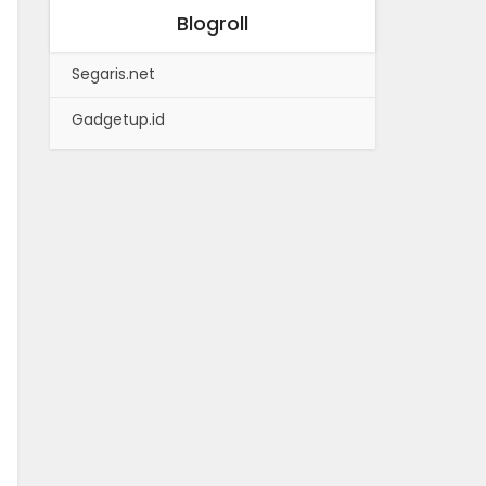
Blogroll
Segaris.net
Gadgetup.id