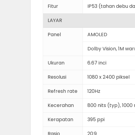
Fitur
IP53 (tahan debu da
LAYAR
Panel
AMOLED
Dolby Vision, 1M wa
Ukuran
6.67 inci
Resolusi
1080 x 2400 piksel
Refresh rate
120Hz
Kecerahan
800 nits (typ), 1000
Kerapatan
395 ppi
Rasio
20:9