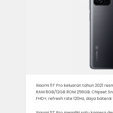
Xiaomi 11T Pro keluaran tahun 2021 resm
RAM 8GB/12GB ROM 256GB. Chipset Snap
FHD+, refresh rate 120Hz, daya batera
Xiaomi 11T Pro memiliki satu kamera