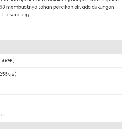
t IP53 membuatnya tahan percikan air, ada dukungan
nt di samping.
256GB)
/256GB)
es