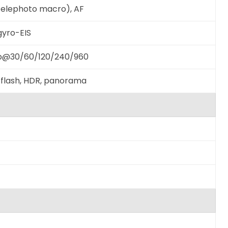
telephoto macro), AF
gyro-EIS
p@30/60/120/240/960
 flash, HDR, panorama