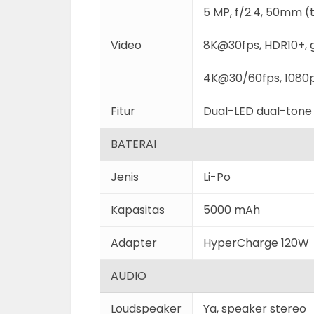
5 MP, f/2.4, 50mm (
Video
8K@30fps, HDR10+, 
4K@30/60fps, 1080
Fitur
Dual-LED dual-tone
BATERAI
Jenis
Li-Po
Kapasitas
5000 mAh
Adapter
HyperCharge 120W
AUDIO
Loudspeaker
Ya, speaker stereo