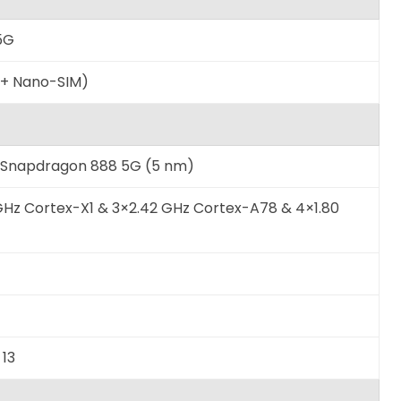
5G
 + Nano-SIM)
Snapdragon 888 5G (5 nm)
GHz Cortex-X1 & 3×2.42 GHz Cortex-A78 & 4×1.80
 13