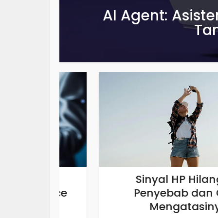
AI Agent: Asiste
Ta
in,
Sinyal HP Hilang, Ini
evice
Penyebab dan Cara
Mengatasinya