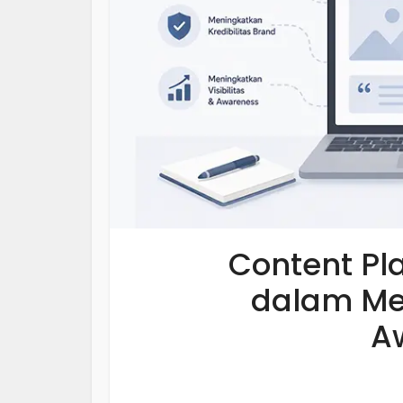
Content P
dalam M
A