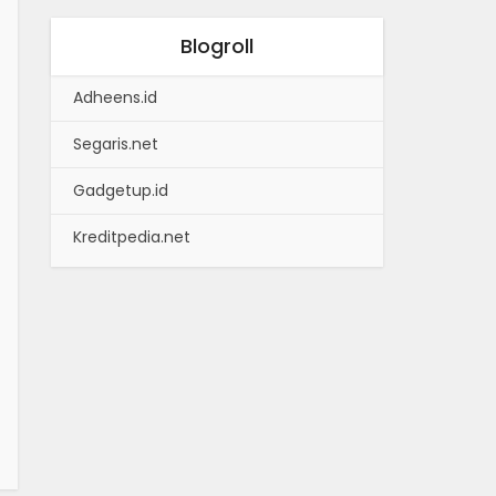
Blogroll
Adheens.id
Segaris.net
Gadgetup.id
Kreditpedia.net