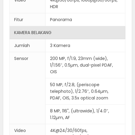
HDR
Fitur
Panorama
KAMERA BELAKANG
Jumlah
3 Kamera
Sensor
200 MP, f/1.9, 23mm (wide),
1/1.56″, 0.5µm, dual-pixel PDAF,
OIS
50 MP, f/2.8, (periscope
telephoto), 1/2.76″, 0.64µm,
PDAF, OIS, 3.5x optical zoom
8 MP, 116˚, (ultrawide), 1/4.0″,
1.12µm, AF
Video
4K@24/30/60fps,