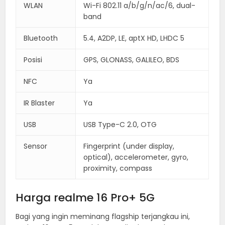
WLAN
Wi-Fi 802.11 a/b/g/n/ac/6, dual-
band
Bluetooth
5.4, A2DP, LE, aptX HD, LHDC 5
Posisi
GPS, GLONASS, GALILEO, BDS
NFC
Ya
IR Blaster
Ya
USB
USB Type-C 2.0, OTG
Sensor
Fingerprint (under display,
optical), accelerometer, gyro,
proximity, compass
Harga realme 16 Pro+ 5G
Bagi yang ingin meminang flagship terjangkau ini,