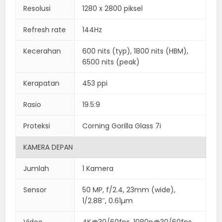
Resolusi
1280 x 2800 piksel
Refresh rate
144Hz
Kecerahan
600 nits (typ), 1800 nits (HBM),
6500 nits (peak)
Kerapatan
453 ppi
Rasio
19.5:9
Proteksi
Corning Gorilla Glass 7i
KAMERA DEPAN
Jumlah
1 Kamera
Sensor
50 MP, f/2.4, 23mm (wide),
1/2.88″, 0.61µm
Video
4K@30/60fps, 1080p@30/60fps,