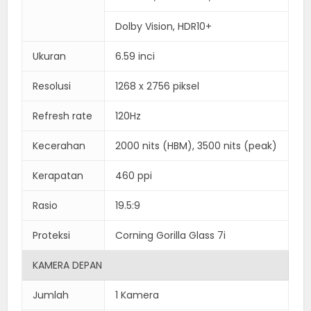
Dolby Vision, HDR10+
Ukuran
6.59 inci
Resolusi
1268 x 2756 piksel
Refresh rate
120Hz
Kecerahan
2000 nits (HBM), 3500 nits (peak)
Kerapatan
460 ppi
Rasio
19.5:9
Proteksi
Corning Gorilla Glass 7i
KAMERA DEPAN
Jumlah
1 Kamera