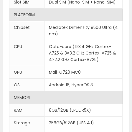
Slot SIM
Dual SIM (Nano-SIM + Nano-SIM)
PLATFORM
Chipset
Mediatek Dimensity 8500 Ultra (4
nm)
CPU
Octa-core (1×3.4 GHz Cortex-
A725 & 3×3.2 GHz Cortex-A725 &
4×2.2 GHz Cortex-A725)
GPU
Mali-G720 MC8
OS
Android 16, HyperOS 3
MEMORI
RAM
8GB/12GB (LPDDR5X)
Storage
256GB/512GB (UFS 4.1)