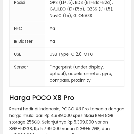
Posisi
GPS (L1+L5), BDS (B1I+B1c+B2a),
GALILEO (E1+E5a), QZSS (L1+L5),
NavIC (L5), GLONASS
NFC
Ya
IR Blaster
Ya
USB
USB Type-C 2.0, OTG
Sensor
Fingerprint (under display,
optical), accelerometer, gyro,
compass, proximity
Harga POCO X8 Pro
Resmi hadir di Indonesia, POCO X8 Pro tersedia dengan
harga mulai dari Rp 4.999.000 spesifikasi RAM 8GB
storage 256GB. Selanjutnya Rp 5.399.000 varian
8GB+512GB, Rp 5.799.000 varian 12GB+512GB, dan