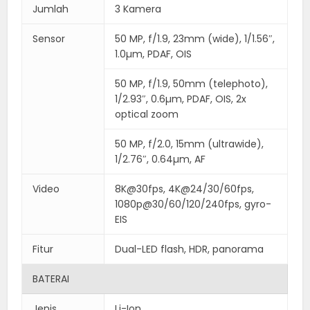
Jumlah
3 Kamera
Sensor
50 MP, f/1.9, 23mm (wide), 1/1.56″,
1.0µm, PDAF, OIS
50 MP, f/1.9, 50mm (telephoto),
1/2.93″, 0.6µm, PDAF, OIS, 2x
optical zoom
50 MP, f/2.0, 15mm (ultrawide),
1/2.76″, 0.64µm, AF
Video
8K@30fps, 4K@24/30/60fps,
1080p@30/60/120/240fps, gyro-
EIS
Fitur
Dual-LED flash, HDR, panorama
BATERAI
Jenis
Li-Ion