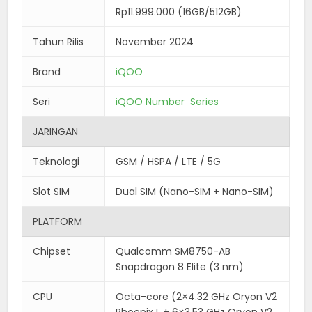
Rp11.999.000 (16GB/512GB)
Tahun Rilis
November 2024
Brand
iQOO
Seri
iQOO Number Series
JARINGAN
Teknologi
GSM / HSPA / LTE / 5G
Slot SIM
Dual SIM (Nano-SIM + Nano-SIM)
PLATFORM
Chipset
Qualcomm SM8750-AB
Snapdragon 8 Elite (3 nm)
CPU
Octa-core (2×4.32 GHz Oryon V2
Phoenix L + 6×3.53 GHz Oryon V2