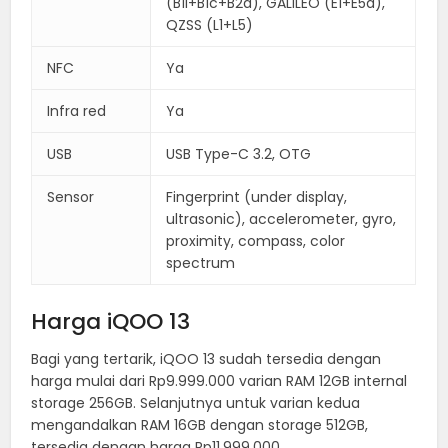
(B1I+B1c+B2a), GALILEO (E1+E5a),
QZSS (L1+L5)
NFC
Ya
Infra red
Ya
USB
USB Type-C 3.2, OTG
Sensor
Fingerprint (under display,
ultrasonic), accelerometer, gyro,
proximity, compass, color
spectrum
Harga iQOO 13
Bagi yang tertarik, iQOO 13 sudah tersedia dengan
harga mulai dari Rp9.999.000 varian RAM 12GB internal
storage 256GB. Selanjutnya untuk varian kedua
mengandalkan RAM 16GB dengan storage 512GB,
tersedia dengan harga Rp11.999.000.