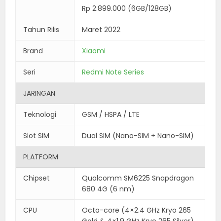
Rp 2.899.000 (6GB/128GB)
Tahun Rilis
Maret 2022
Brand
Xiaomi
Seri
Redmi Note Series
JARINGAN
Teknologi
GSM / HSPA / LTE
Slot SIM
Dual SIM (Nano-SIM + Nano-SIM)
PLATFORM
Chipset
Qualcomm SM6225 Snapdragon
680 4G (6 nm)
CPU
Octa-core (4×2.4 GHz Kryo 265
Gold & 4×1.9 GHz Kryo 265 Silver)