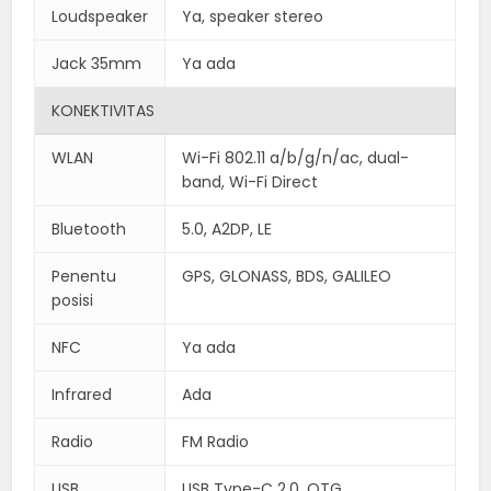
Loudspeaker
Ya, speaker stereo
Jack 35mm
Ya ada
KONEKTIVITAS
WLAN
Wi-Fi 802.11 a/b/g/n/ac, dual-
band, Wi-Fi Direct
Bluetooth
5.0, A2DP, LE
Penentu
GPS, GLONASS, BDS, GALILEO
posisi
NFC
Ya ada
Infrared
Ada
Radio
FM Radio
USB
USB Type-C 2.0, OTG