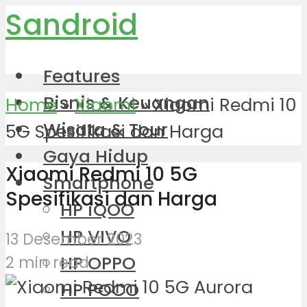
Sandroid
Features
Bisnis & Keuangan
Home
»
Xiaomi
»
Xiaomi Redmi 10
Wisata & Tour
5G Spesifikasi dan Harga
Gaya Hidup
Xiaomi Redmi 10 5G
Smartphone
Spesifikasi dan Harga
HP iQOO
HP VIVO
13 Desember 2023
HP OPPO
2 min read
HP POCO