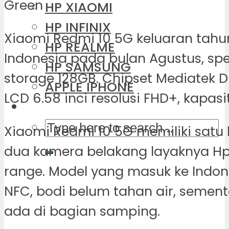
HP XIAOMI
HP INFINIX
Xiaomi Redmi 10 5G keluaran tahun 
HP REALME
Indonesia pada bulan Agustus, sp
HP SAMSUNG
storage 128GB. Chipset Mediatek Di
APPLE IPHONE
LCD 6.58 inci resolusi FHD+, kapas
Xiaomi Redmi 10 5G memiliki sat
dua kamera belakang layaknya Hp 
range. Model yang masuk ke Indone
NFC, bodi belum tahan air, sement
ada di bagian samping.