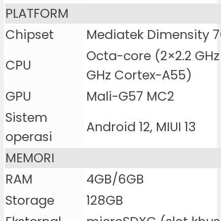
PLATFORM
Chipset
Mediatek Dimensity 
Octa-core (2×2.2 GHz
CPU
GHz Cortex-A55)
GPU
Mali-G57 MC2
Sistem
Android 12, MIUI 13
operasi
MEMORI
RAM
4GB/6GB
Storage
128GB