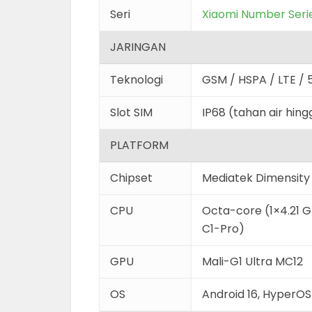
Seri
Xiaomi Number Seri
JARINGAN
Teknologi
GSM / HSPA / LTE / 
Slot SIM
IP68 (tahan air hin
PLATFORM
Chipset
Mediatek Dimensity
CPU
Octa-core (1×4.21 
C1-Pro)
GPU
Mali-G1 Ultra MC12
OS
Android 16, HyperOS