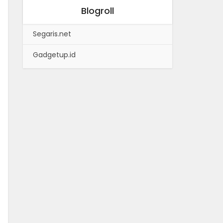
Blogroll
Segaris.net
Gadgetup.id