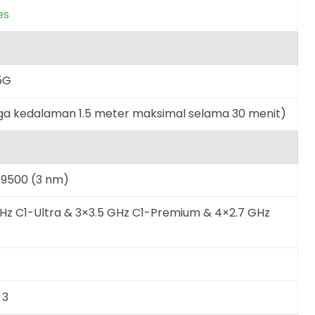
es
5G
gga kedalaman 1.5 meter maksimal selama 30 menit)
 9500 (3 nm)
GHz C1-Ultra & 3×3.5 GHz C1-Premium & 4×2.7 GHz
 3