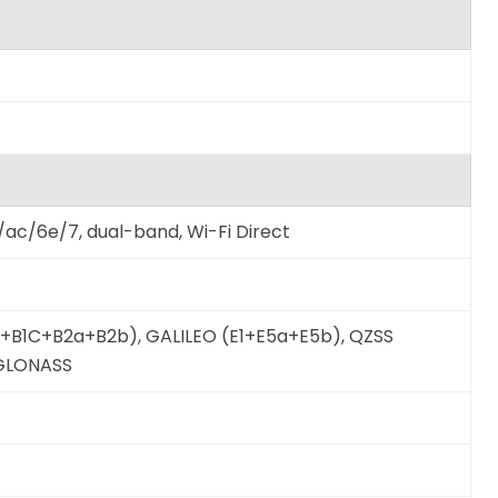
n/ac/6e/7, dual-band, Wi-Fi Direct
1I+B1C+B2a+B2b), GALILEO (E1+E5a+E5b), QZSS
, GLONASS