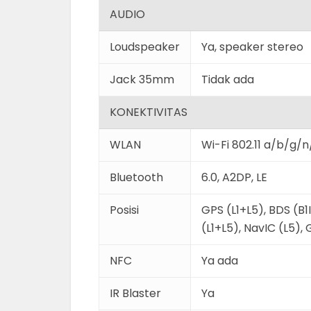
AUDIO
Loudspeaker
Ya, speaker stereo
Jack 35mm
Tidak ada
KONEKTIVITAS
WLAN
Wi-Fi 802.11 a/b/g/
Bluetooth
6.0, A2DP, LE
Posisi
GPS (L1+L5), BDS (B
(L1+L5), NavIC (L5)
NFC
Ya ada
IR Blaster
Ya