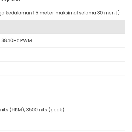
gga kedalaman 1.5 meter maksimal selama 30 menit)
s, 3840Hz PWM
+
 nits (HBM), 3500 nits (peak)