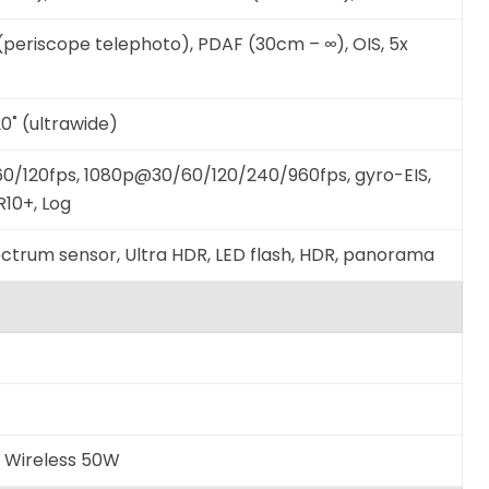
 (periscope telephoto), PDAF (30cm – ∞), OIS, 5x
20˚ (ultrawide)
/120fps, 1080p@30/60/120/240/960fps, gyro-EIS,
R10+, Log
pectrum sensor, Ultra HDR, LED flash, HDR, panorama
, Wireless 50W