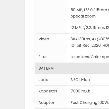
50 MP, f/3.0, 115mm
optical zoom
12 MP, f/2.2, 15mm, 1
Video
8K@30fps, 4K@30/60
10-bit Rec. 2020, HD
Fitur
Leica lens, Color s
BATERAI
Jenis
Si/C Li-Ion
Kapasitas
7000 mAh
Adapter
Fast Charging 100W