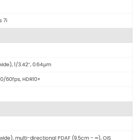
s 7i
wide), 1/3.42″, 0.64µm
0/60fps, HDR10+
wide), multi-directional PDAF (9.5cm – ∞), OIS