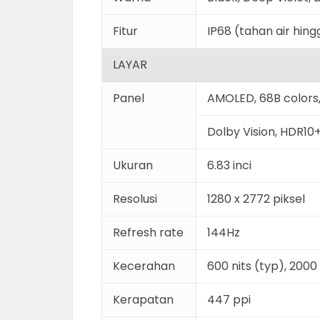
Fitur
IP68 (tahan air hin
LAYAR
Panel
AMOLED, 68B color
Dolby Vision, HDR10
Ukuran
6.83 inci
Resolusi
1280 x 2772 piksel
Refresh rate
144Hz
Kecerahan
600 nits (typ), 2000
Kerapatan
447 ppi