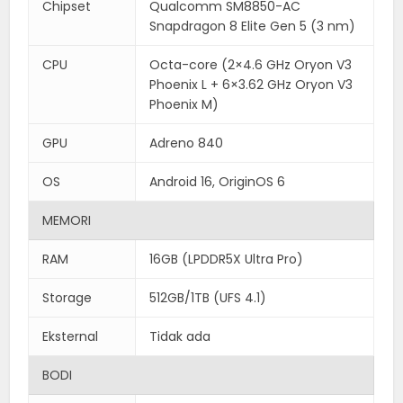
Chipset
Qualcomm SM8850-AC
Snapdragon 8 Elite Gen 5 (3 nm)
CPU
Octa-core (2×4.6 GHz Oryon V3
Phoenix L + 6×3.62 GHz Oryon V3
Phoenix M)
GPU
Adreno 840
OS
Android 16, OriginOS 6
MEMORI
RAM
16GB (LPDDR5X Ultra Pro)
Storage
512GB/1TB (UFS 4.1)
Eksternal
Tidak ada
BODI