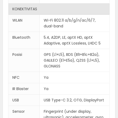
KONEKTIVITAS
WLAN
Wi-Fi 802.11 a/b/g/n/ac/6/7,
dual-band
Bluetooth
5.4, A2DP, LE, aptX HD, aptX
Adaptive, aptX Lossless, LHDC 5
Posisi
GPS (L1+L5), BDS (B1I+B1c+B2a),
GALILEO (E1+E5a), QZSS (L1+L5),
GLONASS
NFC
Ya
IR Blaster
Ya
USB
USB Type-C 3.2, OTG, DisplayPort
Sensor
Fingerprint (under display,
ultrasonic), accelerometer, gyro,