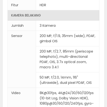
Fitur
HDR
KAMERA BELAKANG
Jumlah
3 Kamera
Sensor
200 MP, f/1.9, 35mm (wide), PDAF,
gimbal OIS
200 MP, f/2.7, 85mm (periscope
telephoto), multi-directional
PDAF, OIS, 3.7x optical zoom,
macro 3.4:1
50 MP, f/2.0, 14mm, 116˚
(ultrawide), dual pixel PDAF, OIS
Video
8K@30fps, 4K@24/30/60/120fps
(10-bit Log, Dolby Vision HDR),
1080p@30/60/120/240fps, gyro-