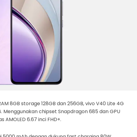
RAM 8GB storage 128GB dan 256GB, vivo V40 Lite 4G
2024. Menggunakan chipset Snapdragon 685 dan GPU
s AMOLED 6.67 inci FHD+.
ai 5000 mAh dengan dukung fast charging 80W,