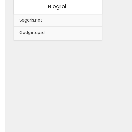
Blogroll
Segaris.net
Gadgetup.id