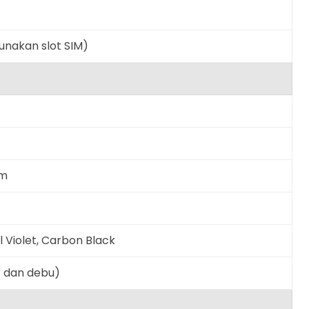
nakan slot SIM)
mm
rl Violet, Carbon Black
ir dan debu)