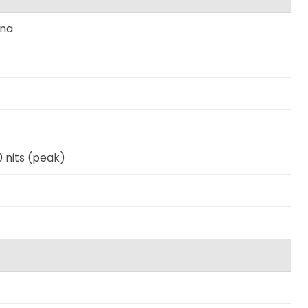
rna
0 nits (peak)