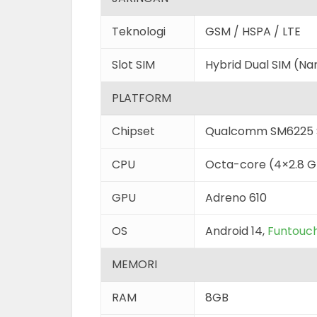
Teknologi
GSM / HSPA / LTE
Slot SIM
Hybrid Dual SIM (N
PLATFORM
Chipset
Qualcomm SM6225 
CPU
Octa-core (4×2.8 G
GPU
Adreno 610
OS
Android 14,
Funtouch
MEMORI
RAM
8GB