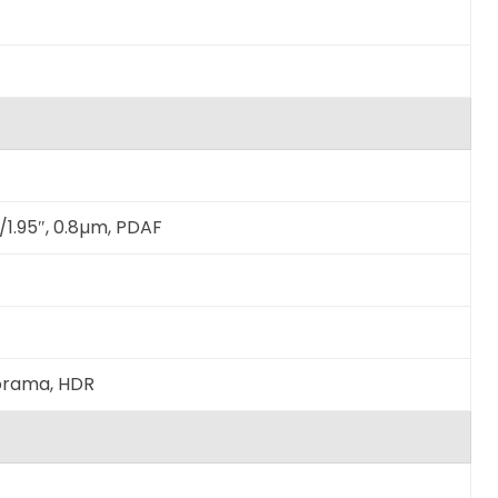
 1/1.95″, 0.8µm, PDAF
norama, HDR