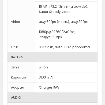
16 MP, f/2.2, 12mm (ultrawide),
Super Steady video
Video
4K@60fps (no EIS), 4K@30fps
1080p@30/60/240fps,
720p@960fps
Fitur
LED flash, auto-HDR, panorama
BATERAI
Jenis
Li-Ion
Kapasitas
3100 mAh
Adapter
Charger 15W
AUDIO