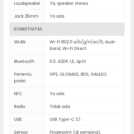
Loudspeaker
Ya, speaker stereo
Jack 35mm
Ya ada
KONEKTIVITAS
WLAN
Wi-Fi 802.11 a/b/g/n/ac/6, dual-
band, Wi-Fi Direct
Bluetooth
5.0, A2DP, LE, aptX
Penentu
GPS, GLONASS, BDS, GALILEO
posisi
NFC
Ya ada
Radio
Tidak ada
USB
USB Type-C 3.1
Sensor
Fingerprint (di samping),