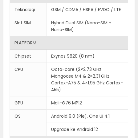
Teknologi
GSM / CDMA / HSPA / EVDO / LTE
Slot SIM
Hybrid Dual SIM (Nano-SIM +
Nano-SIM)
PLATFORM
Chipset
Exynos 9820 (8 nm)
CPU
Octa-core (2×2.73 GHz
Mongoose M4 & 2×2.31 GHz
Cortex-A75 & 4×1.95 GHz Cortex-
A55)
GPU
Mali-G76 MP12
OS
Android 9.0 (Pie), One UI 4.1
Upgrade ke Android 12