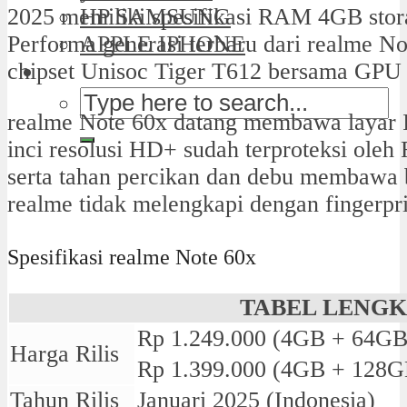
HP SAMSUNG
2025 memiliki spesifikasi RAM 4GB sto
APPLE IPHONE
Performa generasi terbaru dari realme Not
chipset Unisoc Tiger T612 bersama GPU
realme Note 60x datang membawa layar 
inci resolusi HD+ sudah terproteksi oleh 
serta tahan percikan dan debu membawa
realme tidak melengkapi dengan fingerpri
Spesifikasi realme Note 60x
TABEL LENG
Rp 1.249.000 (4GB + 64GB
Harga Rilis
Rp 1.399.000 (4GB + 128G
Tahun Rilis
Januari 2025 (Indonesia)