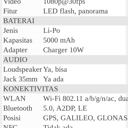
Video
1080p@30fps
Fitur
LED flash, panorama
BATERAI
Jenis
Li-Po
Kapasitas
5000 mAh
Adapter
Charger 10W
AUDIO
Loudspeaker
Ya, bisa
Jack 35mm
Ya ada
KONEKTIVITAS
WLAN
Wi-Fi 802.11 a/b/g/n/ac, du
Bluetooth
5.0, A2DP, LE
Posisi
GPS, GALILEO, GLONAS
NFC
Tidak ada