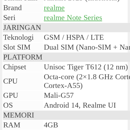
Brand
realme
Seri
realme Note Series
JARINGAN
Teknologi
GSM / HSPA / LTE
Slot SIM
Dual SIM (Nano-SIM + Na
PLATFORM
Chipset
Unisoc Tiger T612 (12 nm)
Octa-core (2×1.8 GHz Cor
CPU
Cortex-A55)
GPU
Mali-G57
OS
Android 14, Realme UI
MEMORI
RAM
4GB