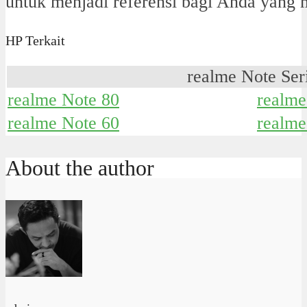
untuk menjadi referensi bagi Anda yang
HP Terkait
realme Note Ser
realme Note 80
realme
realme Note 60
realme
About the author