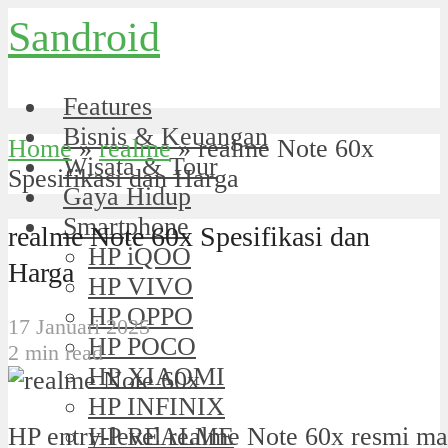
Sandroid
Features
Bisnis & Keuangan
Home
»
realme
»
realme Note 60x
Wisata & Tour
Spesifikasi dan Harga
Gaya Hidup
Smartphone
realme Note 60x Spesifikasi dan
HP iQOO
Harga
HP VIVO
HP OPPO
17 Januari 2025
HP POCO
2 min read
HP XIAOMI
HP INFINIX
HP REALME
HP entry-level realme Note 60x resmi ma