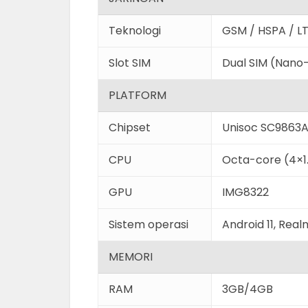
Teknologi
GSM / HSPA / L
Slot SIM
Dual SIM (Nano
PLATFORM
Chipset
Unisoc SC9863
CPU
Octa-core (4×1
GPU
IMG8322
Sistem operasi
Android 11, Rea
MEMORI
RAM
3GB/4GB