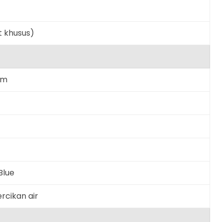
t khusus)
mm
Blue
rcikan air