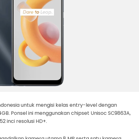
i Indonesia untuk mengisi kelas entry-level dengan
GB. Ponsel ini menggunakan chipset Unisoc SC9863A,
 inci resolusi HD+.
gandalkan kamera utama 8 MP serta satu kamera