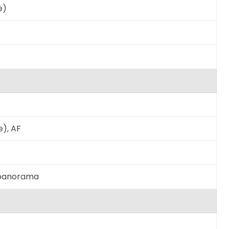
e)
e), AF
, panorama