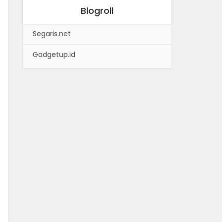
Blogroll
Segaris.net
Gadgetup.id