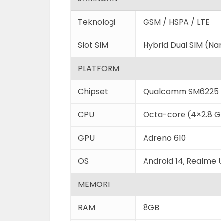
Teknologi
GSM / HSPA / LTE
Slot SIM
Hybrid Dual SIM (N
PLATFORM
Chipset
Qualcomm SM6225 
CPU
Octa-core (4×2.8 G
GPU
Adreno 610
OS
Android 14, Realme U
MEMORI
RAM
8GB