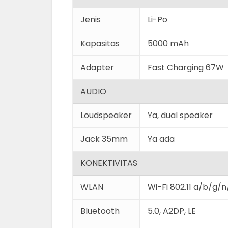
Jenis
Li-Po
Kapasitas
5000 mAh
Adapter
Fast Charging 67W
AUDIO
Loudspeaker
Ya, dual speaker
Jack 35mm
Ya ada
KONEKTIVITAS
WLAN
Wi-Fi 802.11 a/b/g/
Bluetooth
5.0, A2DP, LE