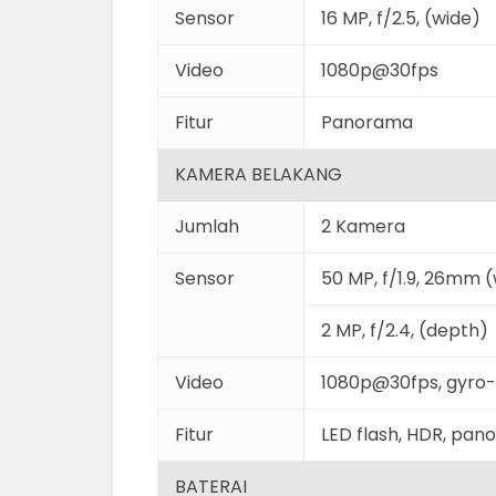
Sensor
16 MP, f/2.5, (wide)
Video
1080p@30fps
Fitur
Panorama
KAMERA BELAKANG
Jumlah
2 Kamera
Sensor
50 MP, f/1.9, 26mm (w
2 MP, f/2.4, (depth)
Video
1080p@30fps, gyro-
Fitur
LED flash, HDR, pa
BATERAI