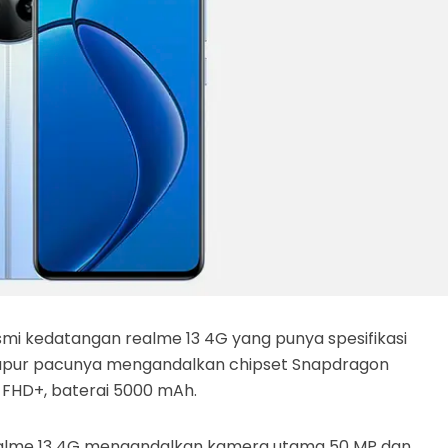
smi kedatangan realme 13 4G yang punya spesifikasi
apur pacunya mengandalkan chipset Snapdragon
 FHD+, baterai 5000 mAh.
realme 13 4G mengandalkan kamera utama 50 MP dan