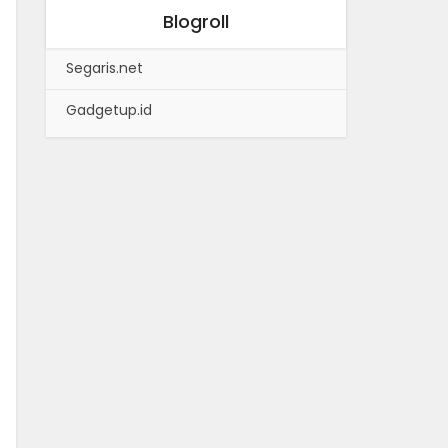
Blogroll
Segaris.net
Gadgetup.id