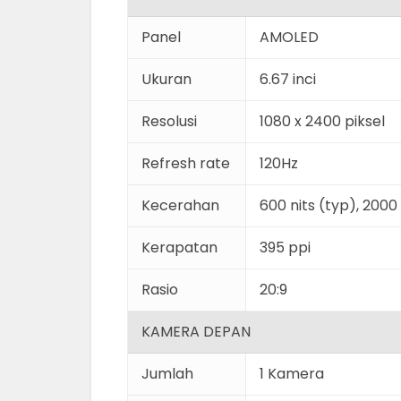
Panel
AMOLED
Ukuran
6.67 inci
Resolusi
1080 x 2400 piksel
Refresh rate
120Hz
Kecerahan
600 nits (typ), 2000
Kerapatan
395 ppi
Rasio
20:9
KAMERA DEPAN
Jumlah
1 Kamera