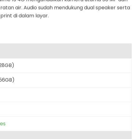
ipratan air. Audio sudah mendukung dual speaker serta
rprint di dalam layar.
128GB)
256GB)
ies