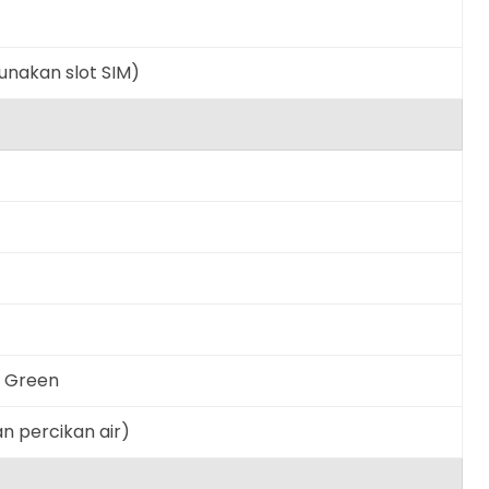
nakan slot SIM)
r Green
n percikan air)