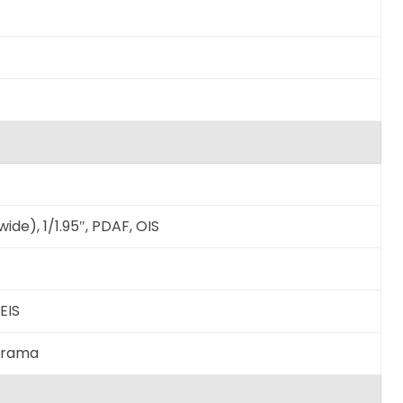
ide), 1/1.95″, PDAF, OIS
EIS
norama