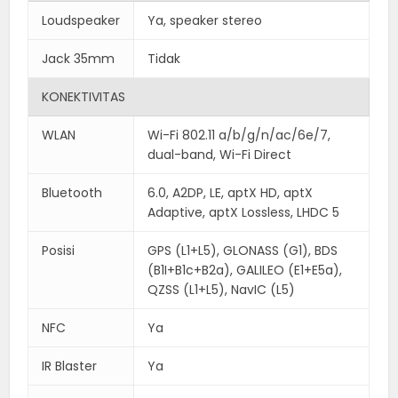
Loudspeaker
Ya, speaker stereo
Jack 35mm
Tidak
KONEKTIVITAS
WLAN
Wi-Fi 802.11 a/b/g/n/ac/6e/7,
dual-band, Wi-Fi Direct
Bluetooth
6.0, A2DP, LE, aptX HD, aptX
Adaptive, aptX Lossless, LHDC 5
Posisi
GPS (L1+L5), GLONASS (G1), BDS
(B1I+B1c+B2a), GALILEO (E1+E5a),
QZSS (L1+L5), NavIC (L5)
NFC
Ya
IR Blaster
Ya