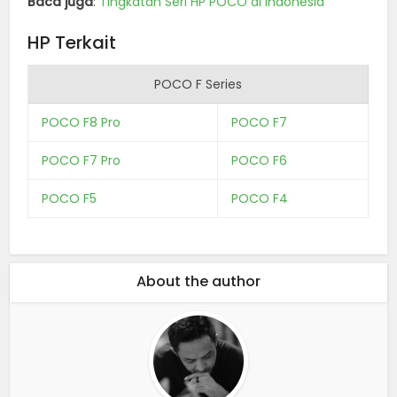
Baca juga
:
Tingkatan Seri HP POCO di Indonesia
HP Terkait
POCO F Series
POCO F8 Pro
POCO F7
POCO F7 Pro
POCO F6
POCO F5
POCO F4
About the author