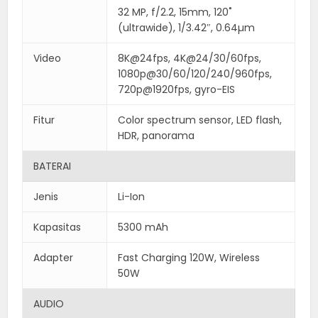
32 MP, f/2.2, 15mm, 120˚
(ultrawide), 1/3.42″, 0.64µm
Video
8K@24fps, 4K@24/30/60fps,
1080p@30/60/120/240/960fps,
720p@1920fps, gyro-EIS
Fitur
Color spectrum sensor, LED flash,
HDR, panorama
BATERAI
Jenis
Li-Ion
Kapasitas
5300 mAh
Adapter
Fast Charging 120W, Wireless
50W
AUDIO