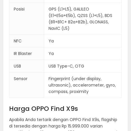
Posisi
GPS (L1+L5), GALILEO
(E1+E5a+E5b), QZSS (L1+L5), BDS
(B1l+B1C+ B2a+B2b), GLONASS,
NavIC (L5)
NFC
Ya
IR Blaster
Ya
USB
USB Type-C, OTG
Sensor
Fingerprint (under display,
ultrasonic), accelerometer, gyro,
compass, proximity
Harga OPPO Find X9s
Apabila Anda tertarik dengan OPPO Find X9s, flagship
di tersedia dengan harga Rp 15.999.000 varian