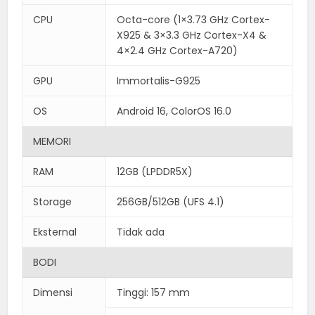
CPU
Octa-core (1×3.73 GHz Cortex-
X925 & 3×3.3 GHz Cortex-X4 &
4×2.4 GHz Cortex-A720)
GPU
Immortalis-G925
OS
Android 16, ColorOS 16.0
MEMORI
RAM
12GB (LPDDR5X)
Storage
256GB/512GB (UFS 4.1)
Eksternal
Tidak ada
BODI
Dimensi
Tinggi: 157 mm