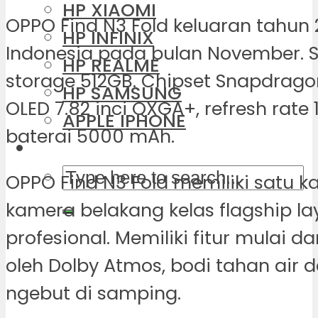
HP XIAOMI
OPPO Find N3 Fold keluaran tahun 2
HP INFINIX
Indonesia pada bulan November. S
HP REALME
storage 512GB. Chipset Snapdragon
HP SAMSUNG
OLED 7.82 inci QXGA+, refresh rate 
APPLE IPHONE
baterai 5000 mAh.
OPPO Find N3 Fold memiliki satu 
kamera belakang kelas flagship la
profesional. Memiliki fitur mulai d
oleh Dolby Atmos, bodi tahan air d
ngebut di samping.