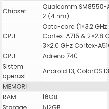
Qualcomm SM8550-A
Chipset
2 (4 nm)
Octa-core (1×3.2 GHz
CPU
Cortex-A715 & 2×2.8 
3×2.0 GHz Cortex-A51
GPU
Adreno 740
Sistem
Android 13, ColorOS 13
operasi
MEMORI
RAM
16GB
Storage
512GB