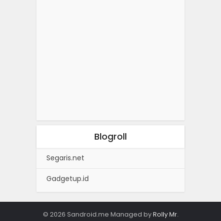
Blogroll
Segaris.net
Gadgetup.id
© 2026 Sandroid.me Managed by
Rolly Mr
.