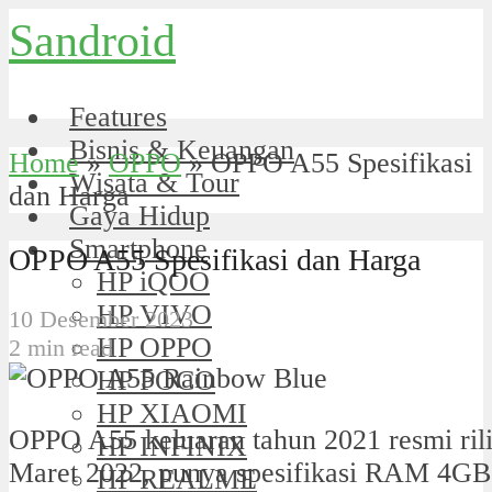
Sandroid
Features
Bisnis & Keuangan
Home
»
OPPO
»
OPPO A55 Spesifikasi
Wisata & Tour
dan Harga
Gaya Hidup
Smartphone
OPPO A55 Spesifikasi dan Harga
HP iQOO
HP VIVO
10 Desember 2023
HP OPPO
2 min read
HP POCO
HP XIAOMI
OPPO A55 keluaran tahun 2021 resmi rili
HP INFINIX
Maret 2022, punya spesifikasi RAM 4GB
HP REALME