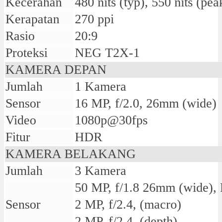
Kecerahan
480 nits (typ), 550 nits (pea
Kerapatan
270 ppi
Rasio
20:9
Proteksi
NEG T2X-1
KAMERA DEPAN
Jumlah
1 Kamera
Sensor
16 MP, f/2.0, 26mm (wide)
Video
1080p@30fps
Fitur
HDR
KAMERA BELAKANG
Jumlah
3 Kamera
50 MP, f/1.8 26mm (wide)
Sensor
2 MP, f/2.4, (macro)
2 MP, f/2.4, (depth)