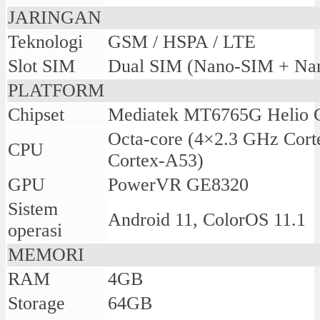
JARINGAN
Teknologi
GSM / HSPA / LTE
Slot SIM
Dual SIM (Nano-SIM + Na
PLATFORM
Chipset
Mediatek MT6765G Helio 
Octa-core (4×2.3 GHz Cor
CPU
Cortex-A53)
GPU
PowerVR GE8320
Sistem
Android 11, ColorOS 11.1
operasi
MEMORI
RAM
4GB
Storage
64GB