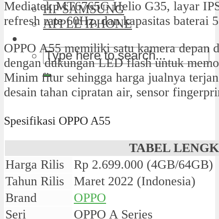
Mediatek MT6765G Helio G35, layar IP
HP SAMSUNG
refresh rate 60Hz, dan kapasitas baterai
APPLE IPHONE
OPPO A55 memiliki satu kamera depan d
dengan dukungan LED flash untuk memot
Minim fitur sehingga harga jualnya terja
desain tahan cipratan air, sensor fingerpr
Spesifikasi OPPO A55
TABEL LENG
Harga Rilis
Rp 2.699.000 (4GB/64GB)
Tahun Rilis
Maret 2022 (Indonesia)
Brand
OPPO
Seri
OPPO A Series