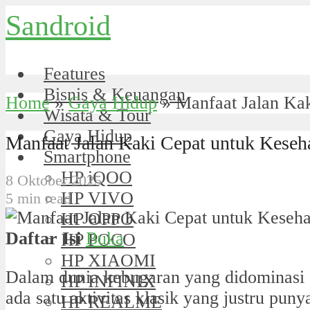
Sandroid
Features
Bisnis & Keuangan
Home
»
Gaya Hidup
»
Manfaat Jalan Ka
Wisata & Tour
Gaya Hidup
Manfaat Jalan Kaki Cepat untuk Kese
Smartphone
HP iQOO
8 Oktober 2025
HP VIVO
5 min read
HP OPPO
Daftar Isi
Buka
HP POCO
HP XIAOMI
Dalam dunia kebugaran yang didominasi ol
HP INFINIX
ada satu aktivitas klasik yang justru pun
HP REALME