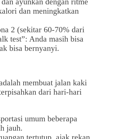
t dan ayunkan dengan ritme
kalori dan meningkatkan
na 2 (sekitar 60-70% dari
lk test”: Anda masih bisa
dak bisa bernyanyi.
adalah membuat jalan kaki
erpisahkan dari hari-hari
sportasi umum beberapa
ih jauh.
ruangan tertutup, ajak rekan