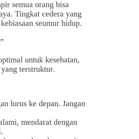
pir semua orang bisa
aya. Tingkat cedera yang
kebiasaan seumur hidup.
k”
ptimal untuk kesehatan,
 yang terstruktur.
an lurus ke depan. Jangan
alami, mendarat dengan
.