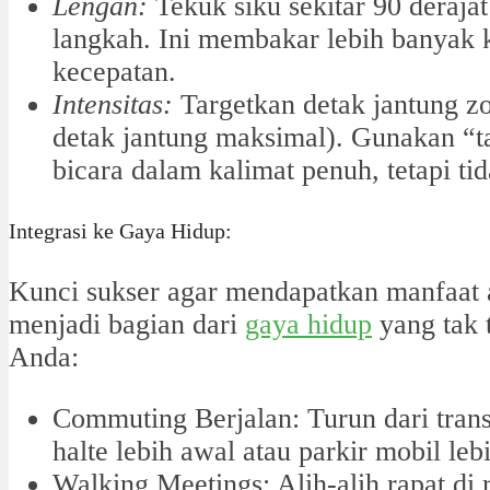
Lengan:
Tekuk siku sekitar 90 deraja
langkah. Ini membakar lebih banyak 
kecepatan.
Intensitas:
Targetkan detak jantung zo
detak jantung maksimal). Gunakan “ta
bicara dalam kalimat penuh, tetapi ti
Integrasi ke Gaya Hidup:
Kunci sukser agar mendapatkan manfaat 
menjadi bagian dari
gaya hidup
yang tak t
Anda:
Commuting Berjalan: Turun dari tran
halte lebih awal atau parkir mobil leb
Walking Meetings: Alih-alih rapat di 