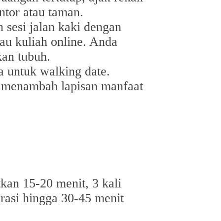
antor atau taman.
 sesi jalan kaki dengan
au kuliah online. Anda
kan tubuh.
a untuk walking date.
an menambah lapisan manfaat
tkan 15-20 menit, 3 kali
rasi hingga 30-45 menit