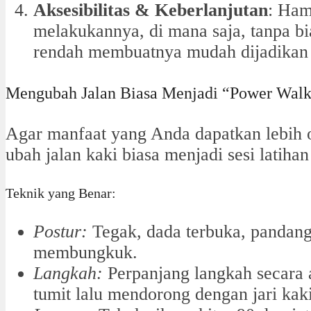
Aksesibilitas & Keberlanjutan
: Ham
melakukannya, di mana saja, tanpa bi
rendah membuatnya mudah dijadikan 
Mengubah Jalan Biasa Menjadi “Power Wal
Agar manfaat yang Anda dapatkan lebih o
ubah jalan kaki biasa menjadi sesi latihan
Teknik yang Benar:
Postur:
Tegak, dada terbuka, pandang
membungkuk.
Langkah:
Perpanjang langkah secara 
tumit lalu mendorong dengan jari kaki