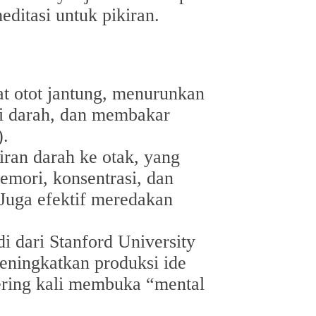
editasi untuk pikiran.
t otot jantung, menurunkan
si darah, dan membakar
).
iran darah ke otak, yang
emori, konsentrasi, dan
 Juga efektif meredakan
di dari Stanford University
eningkatkan produksi ide
sering kali membuka “mental