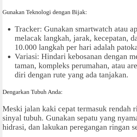
Gunakan Teknologi dengan Bijak:
Tracker: Gunakan smartwatch atau apl
melacak langkah, jarak, kecepatan, da
10.000 langkah per hari adalah patok
Variasi: Hindari kebosanan dengan me
taman, kompleks perumahan, atau are
diri dengan rute yang ada tanjakan.
Dengarkan Tubuh Anda:
Meski jalan kaki cepat termasuk rendah ri
sinyal tubuh. Gunakan sepatu yang nya
hidrasi, dan lakukan peregangan ringan se