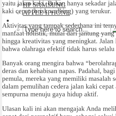
yaitu jalan kaki. Bukan hanya sekadar jal
HP SAMSUNG
kaki cepat (brisk walking) yang terukur.
APPLE IPHONE
Aktivitas yang tampak sederhana ini te
manfaat holistik, mulai dari jantung yang 
hingga kreativitas yang meningkat. Jalan 
bahwa olahraga efektif tidak harus selal
Banyak orang mengira bahwa “berolahraga
deras dan kehabisan napas. Padahal, bag
pemula, mereka yang memiliki masalah s
dalam pemulihan cedera jalan kaki cepat
sempurna menuju gaya hidup aktif.
Ulasan kali ini akan mengajak Anda melih