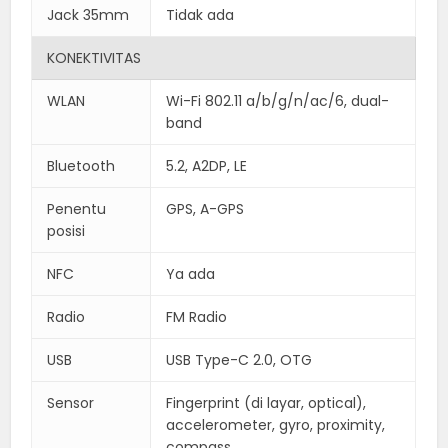
Jack 35mm
Tidak ada
KONEKTIVITAS
WLAN
Wi-Fi 802.11 a/b/g/n/ac/6, dual-
band
Bluetooth
5.2, A2DP, LE
Penentu
GPS, A-GPS
posisi
NFC
Ya ada
Radio
FM Radio
USB
USB Type-C 2.0, OTG
Sensor
Fingerprint (di layar, optical),
accelerometer, gyro, proximity,
compass